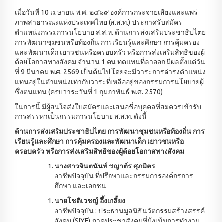
เมื่อวันที่ 10 เมษายน พ.ศ. ๒๕๖๙ องค์การกระจายเสียงและแพร่
ภาพสาธารณะแห่งประเทศไทย (ส.ส.ท.) ประกาศรับสมัคร
ตำแหน่งกรรมการนโยบาย ส.ส.ท. ด้านการส่งเสริมประชาธิปไตย
การพัฒนาชุมชนหรือท้องถิ่น การเรียนรู้และศึกษา การคุ้มครอง
และพัฒนาเด็ก เยาวชนหรือครอบครัว หรือการส่งเสริมสิทธิของผู้
ด้อยโอกาสทางสังคม จำนวน 1 คน ทดแทนที่ลาออก มีผลตั้งแต่วัน
ที่ 9 มีนาคม พ.ศ. 2569 เป็นต้นไป โดยจะมีวาระการดำรงตำแหน่ง
แทนอยู่ในตำแหน่งเท่ากับวาระที่เหลืออยู่ของกรรมการนโยบายผู้
ซึ่งตนแทน (ครบวาระวันที่ 1 กุมภาพันธ์ พ.ศ. 2570)
ในการนี้ มีผู้สนใจส่งใบสมัครและเสนอชื่อบุคคลที่สมควรเข้ารับ
การสรรหาเป็นกรรมการนโยบาย ส.ส.ท. ดังนี้
ด้านการส่งเสริมประชาธิปไตย การพัฒนาชุมชนหรือท้องถิ่น การ
เรียนรู้และศึกษา การคุ้มครองและพัฒนาเด็ก เยาวชนหรือ
ครอบครัว หรือการส่งเสริมสิทธิของผู้ด้อยโอกาสทางสังคม
นางสาวจินตนันท์ ชญาต์ร ศุภมิตร
อาชีพปัจจุบัน ที่ปรึกษาและกรรมการองค์กรการ
ศึกษา และเอกชน
นายโชติเวชญ์ อึ้งเกลี้ยง
อาชีพปัจจุบัน : ประธานมูลนิธินวัตกรรมสร้างสรรค์
สังคม (SIYF) ภาคประชาสังคมที่มุ้งเน้นการทำงาน