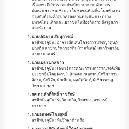
เรื่องการมีส่วนร่วมอย่างมีความหมาย ด้วยการ
พัฒนาเยาวชนเชิงบวก ในชุมชนท้องถิ่น โดยทำงาน
ร่วมกับทั้งองค์กรปกครองส่วนท้องถิ่น กระทรวง
มหาดไทย เด็กและเยาวชนในท้องถิ่นรวมถึงรัฐสภา
และรัฐบาล
นายปณิธาน สืบนุการณ์
อาชีพปัจจุบัน : อาจารย์พิเศษโครงการปรัชญาดุษฎี
บัณฑิต สาขาบริหารธุรกิจ (ภาคพิเศษ) มหาวิทยาลัย
เกษตรศาสตร์
นายเมธา มาสขาว
อาชีพปัจจุบัน : เลขาธิการคณะกรรมการรณรงค์เพื่อ
ประชาธิปไตย (ครป.), นักพัฒนาเอกชนนักวิชาการ
อิสระ, นักวิจัย, นักเขียน, คอลัมนิสต์, ผู้เชี่ยวชาญ,
วิทยากร ฯลฯ
ผศ.ดร.ศักดิ์สิทธิ์ ราชรักษ์
อาชีพปัจจุบัน : รัฐวิสาหกิจ, วิทยากร, อาจารย์
บรรยาย
นายอนุพงษ์ ไชยฤทธิ์
อาชีพปัจจุบัน : ที่ปรึกษาด้านสื่อ
นางสาวอภินันท์ภรณ์ ใต้หล้าสถาพร