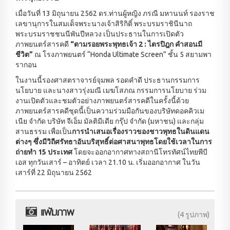
เมื่อวันที่ 13 มิถุนายน 2562 ดร.ท่านผู้หญิง ภรณี มหานนท์ รองราช
เลขานุการในสมเด็จพระนางเจ้าสิริกิติ์ พระบรมราชินีนาถ
พระบรมราชชนนีพันปีหลวง เป็นประธานในการเปิดตัว
ภาพยนตร์สารคดี
“ตามรอยพระพุทธเจ้า 2 : ไตรปิฎก คำสอนมี
ชีวิต”
ณ โรงภาพยนตร์ “Honda Ultimate Screen” ชั้น 5 สยามพา
รากอน
ในงานนี้รองศาสตราจารย์จุมพล รอดคำดี ประธานกรรมการ
นโยบาย และนางสาวรุ่งมณี เมฆโสภณ กรรมการนโยบาย ร่วม
งานเปิดตัวและชมตัวอย่างภาพยนตร์สารคดีในครั้งนี้ด้วย
ภาพยนตร์สารคดีชุดนี้เป็นความร่วมมือกันของบริษัทดอคคิวเม
เนีย จำกัด บริษัท จีเอ็ม มัลติมีเดีย กรุ๊ป จำกัด (มหาชน) และกลุ่ม
สานธรรม เพื่อเป็น
การนำเสนอเรื่องราวของชาวพุทธในดินแดน
ต่างๆ ซึ่งมีวิถีศรัทธาอันบริสุทธิ์ต่อศาสนาพุทธโดยใช้เวลาในการ
ถ่ายทำ 15 ประเทศ
โดยจะออกอากาศทางสถานีโทรทัศน์ไทยพีบี
เอส ทุกวันเสาร์ – อาทิตย์ เวลา 21.10 น. เริ่มออกอากาศ ในวัน
เสาร์ที่ 22 มิถุนายน 2562
แฟ้มภาพ
(4 รูปภาพ)