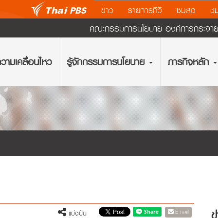
ข่าว
รายการทีวี
ชมสด
ชม
คณะกรรมการนโยบาย องค์การกระจายเส
วามเคลื่อนไหว
รู้จักกรรมการนโยบาย
ภารกิจหลัก
ข
E-mail
แบ่งปัน