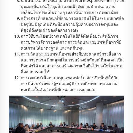
นำเสนอเนื้อหาที่ทันต่อสถานการณ์ (Responsiveness) ด้วย
มุมมองที่น่าสนใจ ลุ่มลึก และเฝ้าติดตามนำเสนอความ
เคลื่อนไหวประเด็นต่าง ๆ เหล่านั้นอย่างเกาะติดต่อเนื่อง
สร้างสรรค์ผลิตภัณฑ์ที่สามารถแข่งขันได้ในระบบนิเวศสื่อ
ปัจจุบัน มีจุดเด่นที่สะท้อนความคุ้มค่าของการลงทุนและ
พิสูจน์ถึงคุณค่าของสื่อสาธารณะ
การใช้ประโยชน์จากเทคโนโลยีดิจิทัลเพื่อประสิทธิภาพ
การบริหารจัดการองค์การ การผลิตและเผยแพร่เนื้อหาที่มี
คุณภาพ ได้มาตรฐาน และลดต้นทุน
การผลิตและเผยแพร่เนื้อหาอย่างมียุทธศาสตร์การสื่อสาร
และการตลาด มีกลยุทธ์ในการสร้างอัตลักษณ์ที่ชัดเจน เป็น
ที่จดจำได้ และสามารถสร้างความเชื่อถือไว้วางใจในฐานะ
สื่อสาธารณะได้
การเผยแพร่เนื้อหาบนทุกแพลตฟอร์ม ต้องเปิดพื้นที่ให้กับ
การมีส่วนร่วมของผู้ชมและผู้ฟัง รวมถึงบทบาทของภาค
พลเมืองในสัดส่วนที่เพียงพออย่างเหมาะสม