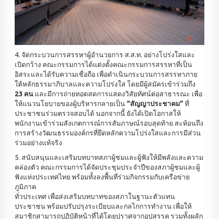
4. จัดกระบวนการสรรหาผู้อำนวยการ ส.ส.ท. อย่างโปร่งใสและ
เปิดกว้าง คณะกรรมการได้แต่งตั้งคณะกรรมการสรรหาที่เป็น
อิสระและได้รับความเชื่อถือ เพื่อดำเนินกระบวนการสรรหาภาย
ใต้หลักธรรมาภิบาลและความโปร่งใส โดยมีผู้สมัครเข้าร่วมถึง
23 คน
และมีการถ่ายทอดสดการแสดงวิสัยทัศน์ต่อสาธารณะ เพื่อ
ให้แนวนโยบายของผู้บริหารกลายเป็น
“สัญญาประชาคม”
ที่
ประชาชนร่วมตรวจสอบได้ นอกจากนี้ ยังได้เปิดโอกาสให้
พนักงานเข้าร่วมสังเกตการณ์การสัมภาษณ์รอบสุดท้าย สะท้อนถึง
การสร้างวัฒนธรรมองค์กรที่ยึดหลักความโปร่งใสและการมีส่วน
ร่วมอย่างแท้จริง
5. สนับสนุนและเสริมบทบาทสภาผู้ชมและผู้ฟังให้มีพลังและความ
คล่องตัว คณะกรรมการได้จัดประชุมประจำปีของสภาผู้ชมและผู้
ฟังแห่งประเทศไทย พร้อมทั้งลงพื้นที่ร่วมกิจกรรมกับเครือข่าย
ภูมิภาค
ทั่วประเทศ เพื่อส่งเสริมบทบาทของสภาในฐานะตัวแทน
ประชาชน พร้อมปรับปรุงระเบียบและกลไกการทำงาน เพื่อให้
สมาชิกสามารถปฏิบัติหน้าที่ได้โดยปราศจากอุปสรรค รวมทั้งผลัก