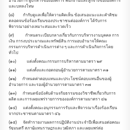
อำนวยการ ผู้บริหารขององค์การ พนักงานและลูกจ้างขององค์การ
และบทลงโทษ
(๘) กำกับดูแลเพื่อให้ความคิดเห็น ข้อเสนอแนะและคำติชม
ตลอดจนข้อร้องเรียนของประชาชนต่อองค์การ ได้รับการ
พิจารณาอย่างเหมาะสมและรวดเร็ว
(๙) กำหนดระเบียบกลางเกี่ยวกับการบริหารงานบุคคล การ
เงิน การงบประมาณและทรัพย์สิน การมอบอำนาจให้คณะ
กรรมการบริหารดำเนินการต่าง ๆ และการดำเนินกิจการโดย
ทั่วไป
(๑๐) แต่งตั้งคณะกรรมการบริหารตามมาตรา ๒๙
(๑๑) แต่งตั้งและถอดถอนผู้อำนวยการตามมาตรา ๓๑
(๑๒) กำหนดค่าตอบแทนและประโยชน์ตอบแทนอื่นของผู้
อำนวยการ และรองผู้อำนวยการตามมาตรา ๓๗
(๑๓) กำหนดข้อบังคับด้านจริยธรรมของวิชาชีพเกี่ยวกับการ
ผลิต และการเผยแพร่รายการขององค์การตามมาตรา ๔๒
(๑๔) แต่งตั้งคณะอนุกรรมการรับและพิจารณาเรื่องร้องเรียน
จากประชาชนตามมาตรา ๔๖
(๑๕) จัดทำรายงานผลการปฏิบัติงานประจำปีเพื่อเสนอต่อคณะ
รัฐมนตรี สภาผู้แทนราษฎรและวุฒิสภา และเผยแพร่ต่อ