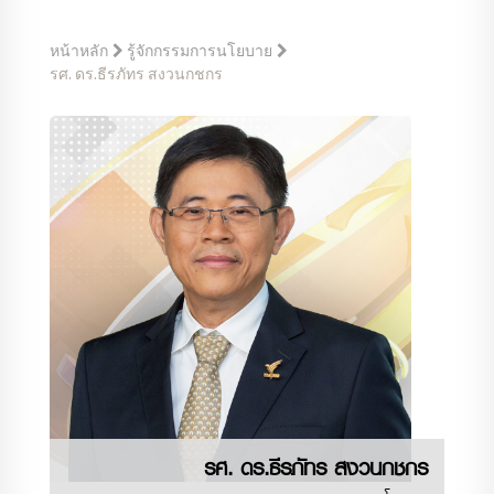
หน้าหลัก
รู้จักกรรมการนโยบาย
รศ. ดร.ธีรภัทร สงวนกชกร
รศ. ดร.ธีรภัทร สงวนกชกร