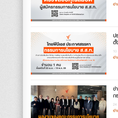
อ่า
ปร
ตั
10 
อ่า
ข่
กร
24 
อ่า