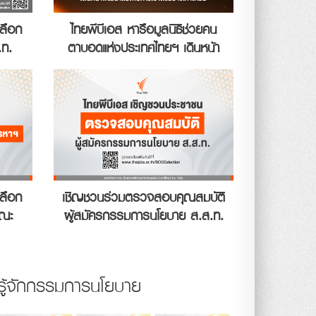
เลือก
ไทยพีบีเอส หารือมูลนิธิช่วยคน
.ท.
ตาบอดแห่งประเทศไทยฯ เดินหน้า
พัฒนาสื่อเพื่อการเข้าถึงอย่างเท่า
เทียม
เลือก
เชิญชวนร่วมตรวจสอบคุณสมบัติ
คณะ
ผู้สมัครกรรมการนโยบาย ส.ส.ท.
 24
วันนี้ – 18 มิ.ย. 69
รู้จักกรรมการนโยบาย