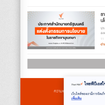
รา
นโ
ปร
อง
11 
อ่า
ไทยพีบีเอสใช้
ความเคลื่อนไหว
รู้จักกรรมก
เว็บไซต์ของเรามีการจัดเก็
เพิ่มเติม