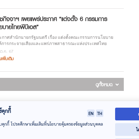
ชกิจจาฯ เผยแพร่ประกาศ “แต่งตั้ง 6 กรรมการ
ยบายไทยพีบีเอส”
ะกาศสำนักนายกรัฐมนตรี เรื่อง แต่งตั้งคณะกรรมการนโยบาย
ค์การกระจายเสียงและแพร่ภาพสาธารณะแห่งประเทศไทย
ต.ค. 67
นเพิ่มเติม
ดูทั้งหมด
คุกกี้
EN
TH
ารนโยบาย
ภารกิจหลัก
การสรรหา
ติดต่อกรรมการนโยบ
บคุกกี้ โปรดศึกษาเพิ่มเติมที่นโยบายคุ้มครองข้อมูลส่วนบุคคล
ไ