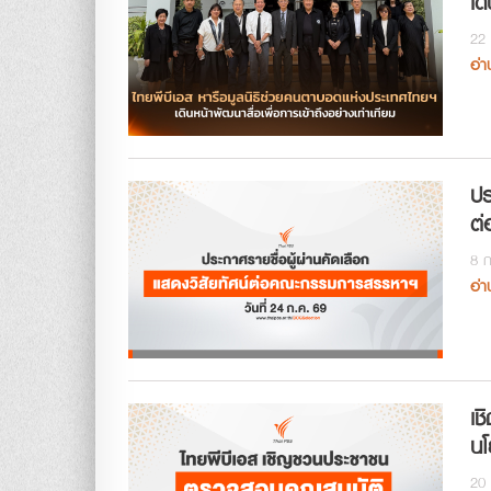
เด
22 
อ่า
ปร
ต่
8 ก
อ่า
เช
นโ
20 