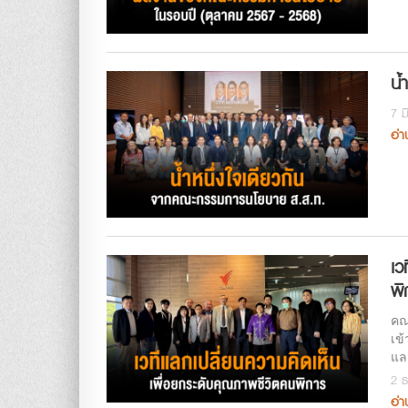
น้
7 ม
อ่า
เว
พิ
คณ
เข
แล
2 ธ
อ่า