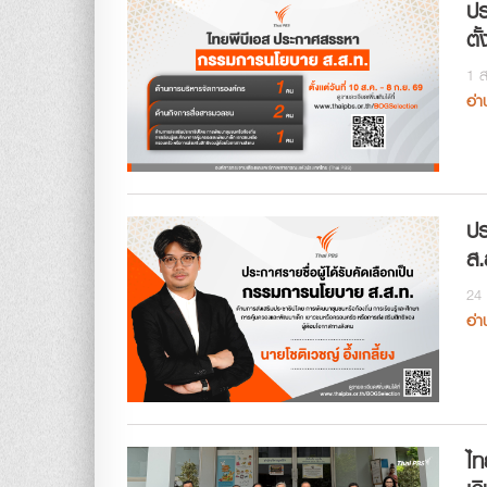
ปร
ตั
1 ส
อ่า
ปร
ส.
24 
อ่า
ไท